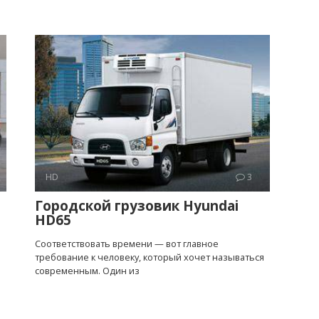
HD
3
Городской грузовик Hyundai
HD65
Соответствовать времени — вот главное
требование к человеку, который хочет называться
современным. Один из