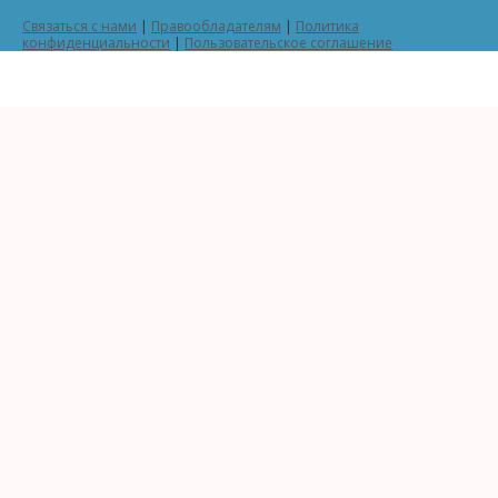
Связаться с нами
|
Правообладателям
|
Политика
конфиденциальности
|
Пользовательское соглашение