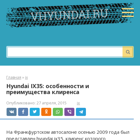
Перейти
к
контенту
Поиск:
Главная
»
ix
Hyundai IX35: особенности и
преимущества клиренса
Опубликовано:
27 апреля, 2015
ix
На Франкфуртском автосалоне осенью 2009 года был
представлен hyundai ix35, клиренс которого