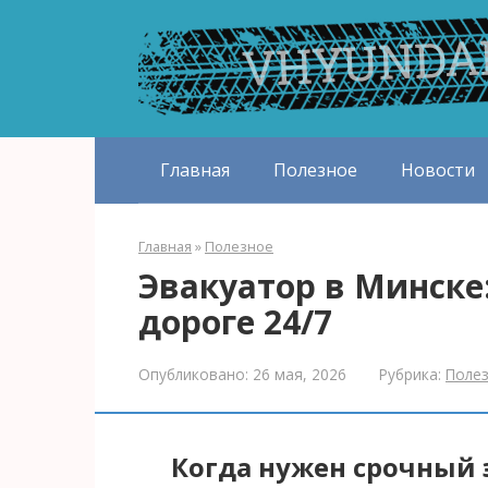
Перейти
к
контенту
Главная
Полезное
Новости
Главная
»
Полезное
Эвакуатор в Минске
дороге 24/7
Опубликовано:
26 мая, 2026
Рубрика:
Поле
Когда нужен срочный 