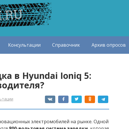
Консультации
Справочник
Архив опросов
а в Hyundai Ioniq 5:
 водителя?
ьтации
новационных электромобилей на рынке. Одной
ется
800-вольтовая система зарядки
, которая