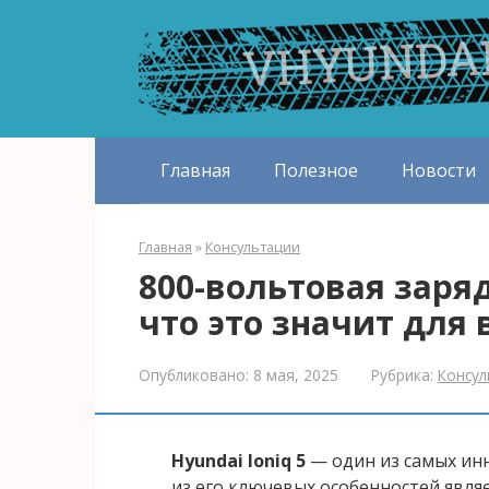
Перейти
к
контенту
Главная
Полезное
Новости
Главная
»
Консультации
800-вольтовая зарядк
что это значит для
Опубликовано:
8 мая, 2025
Рубрика:
Консул
Hyundai Ioniq 5
— один из самых ин
из его ключевых особенностей явля