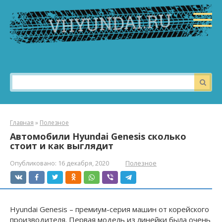
Перейти
к
контенту
Поиск:
Главная
»
Полезное
Автомобили Hyundai Genesis сколько
стоит и как выглядит
Опубликовано:
16 декабря, 2020
Полезное
Hyundai Genesis – премиум-серия машин от корейского
производителя. Первая модель из линейки была очень