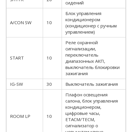
сидений
Блок управления
кондиционером
A/CON SW
10
(кондиционер с ручным
управлением)
Реле охранной
сигнализации,
переключатель
START
10
диапазонных АКП,
выключатель блокировки
зажигания
IG-SW
30
Выключатель зажигания
Плафон освещения
салона, блок управления
кондиционером,
цифровые часы,
ROOM LP
10
ETACM/TECM,
сигнализатор о
невынутом ключе