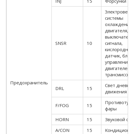
INJ
15
Форсунки
Электровент
системы
охлаждения
двигателя,
выключатель
SNSR
10
сигнала,
кислородный
датчик, блок
управления
двигателем 
трансмиссие
Предохранитель
Свет дневно
DRL
15
движения
Противотум
F/FOG
15
фары
HORN
15
Звуковой сиг
A/CON
15
Кондиционе