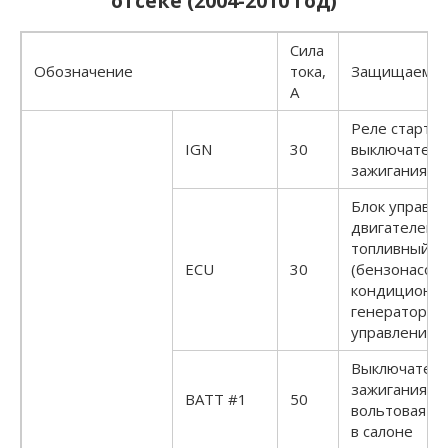
отсеке (2004-2010 год)
Сила
Обозначение
тока,
Защищаемые
А
Реле стартер
IGN
30
выключатель
зажигания
Блок управл
двигателем,
топливный н
ECU
30
(бензонасос)
кондиционер
генератор, б
управления 
Выключател
зажигания, 1
BATT #1
50
вольтовая ро
в салоне