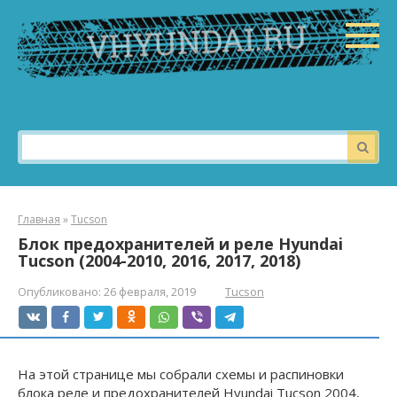
Перейти
к
контенту
Поиск:
Главная
»
Tucson
Блок предохранителей и реле Hyundai
Tucson (2004-2010, 2016, 2017, 2018)
Опубликовано:
26 февраля, 2019
Tucson
На этой странице мы собрали схемы и распиновки
блока реле и предохранителей Hyundai Tucson 2004,