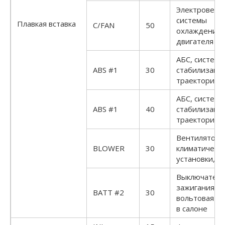
Электровент
системы
Плавкая вставка
C/FAN
50
охлаждения
двигателя
АБС, система
ABS #1
30
стабилизаци
траектории (
АБС, система
ABS #1
40
стабилизаци
траектории 
Вентилятор
BLOWER
30
климатическ
установки, п
Выключател
зажигания, 1
BATT #2
30
вольтовая ро
в салоне