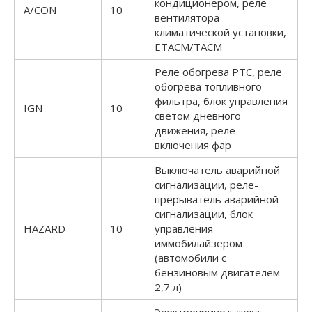
кондиционером, реле
A/CON
10
вентилятора
климатической установки,
ETACM/TACM
Реле обогрева РТС, реле
обогрева топливного
фильтра, блок управления
IGN
10
светом дневного
движения, реле
включения фар
Выключатель аварийной
сигнализации, реле-
прерыватель аварийной
сигнализации, блок
HAZARD
10
управления
иммобилайзером
(автомобили с
бензиновым двигателем
2,7 л)
Электропривод люка