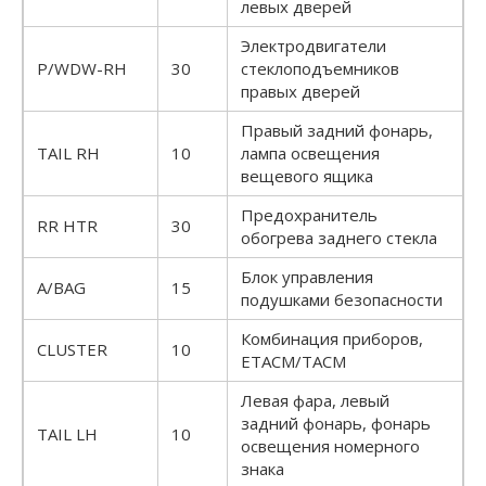
левых дверей
Электродвигатели
P/WDW-RH
30
стеклоподъемников
правых дверей
Правый задний фонарь,
TAIL RH
10
лампа освещения
вещевого ящика
Предохранитель
RR HTR
30
обогрева заднего стекла
Блок управления
A/BAG
15
подушками безопасности
Комбинация приборов,
CLUSTER
10
ETACM/TACM
Левая фара, левый
задний фонарь, фонарь
TAIL LH
10
освещения номерного
знака