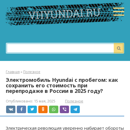
Перейти
к
контенту
Поиск:
Главная
»
Полезное
Электромобиль Hyundai с пробегом: как
сохранить его стоимость при
перепродаже в России в 2025 году?
Опубликовано:
15 мая, 2025
Полезное
Электрическая революция уверенно набирает обороты