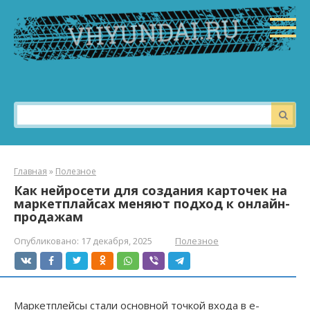
Перейти
к
контенту
Поиск:
Главная
»
Полезное
Как нейросети для создания карточек на
маркетплайсах меняют подход к онлайн-
продажам
Опубликовано:
17 декабря, 2025
Полезное
Маркетплейсы стали основной точкой входа в e-