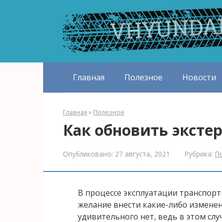
Перейти
к
контенту
Главная
Полезное
Новости
Главная
»
Полезное
Как обновить экст
Опубликовано:
27 августа, 2021
Рубрика:
П
В процессе эксплуатации транспорт
желание внести какие-либо изменени
удивительного нет, ведь в этом сл