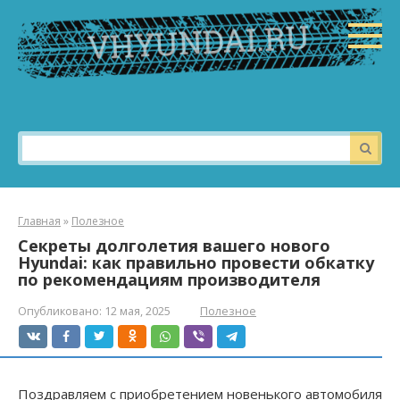
Перейти
к
контенту
Поиск:
Главная
»
Полезное
Секреты долголетия вашего нового
Hyundai: как правильно провести обкатку
по рекомендациям производителя
Опубликовано:
12 мая, 2025
Полезное
Поздравляем с приобретением новенького автомобиля