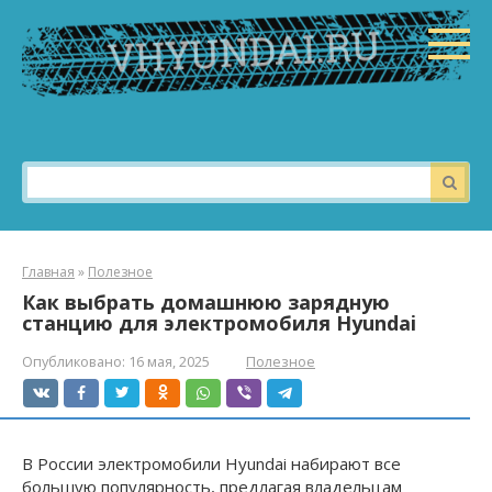
Перейти
к
контенту
Поиск:
Главная
»
Полезное
Как выбрать домашнюю зарядную
станцию для электромобиля Hyundai
Опубликовано:
16 мая, 2025
Полезное
В России электромобили Hyundai набирают все
большую популярность, предлагая владельцам