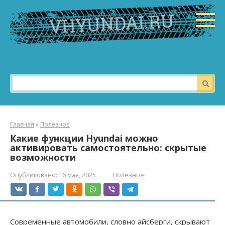
Перейти
к
контенту
Поиск:
Главная
»
Полезное
Какие функции Hyundai можно
активировать самостоятельно: скрытые
возможности
Опубликовано:
16 мая, 2025
Полезное
Современные автомобили, словно айсберги, скрывают