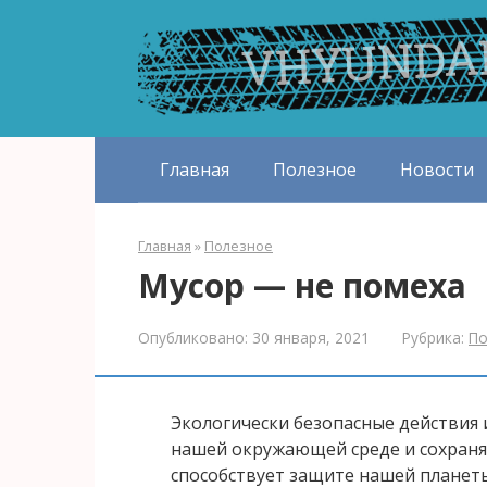
Перейти
к
контенту
Главная
Полезное
Новости
Главная
»
Полезное
Мусор — не помеха
Опубликовано:
30 января, 2021
Рубрика:
По
Экологически безопасные действия 
нашей окружающей среде и сохраня
способствует защите нашей планеты