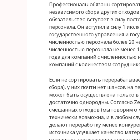
Профессионалы обязаны сортироват
независимого сбора других отходов,
обязательство вступает в силу пост
персонала. Он вступил в силу 1 июл
государственного управления и го
численностью персонала более 20 че
численностью персонала не менее 100
года для компаний с численностью не
компаний с количеством сотруднико
Если не сортировать перерабатывае
сбора), у них почти нет шансов на 
может быть осуществлена ​​только в
достаточно однородны. Согласно Ze
смешанных отходов (мы говорим о «
технически возможна, и в любом слу
делают переработку менее конкуре
источника улучшает качество мате
сокращает последующие операции 