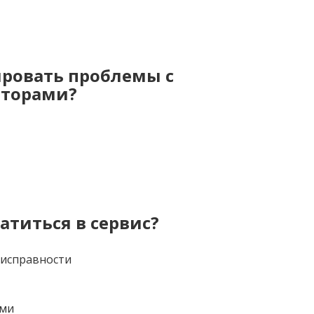
ировать проблемы с
аторами?
атиться в сервис?
еисправности
ами