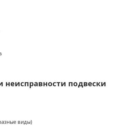
и
в
и неисправности подвески
разные виды)