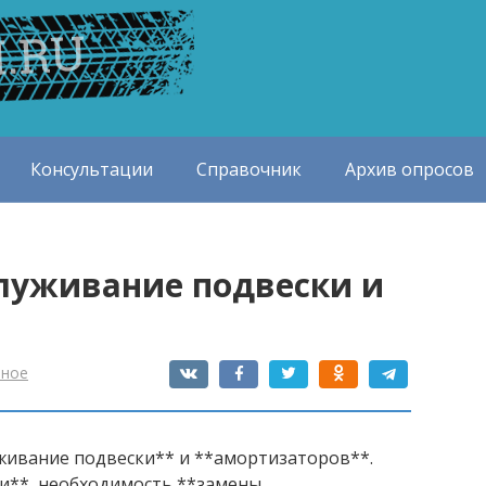
Консультации
Справочник
Архив опросов
служивание подвески и
зное
уживание подвески** и **амортизаторов**.
и**, необходимость **замены