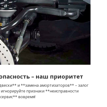
опасность – наш приоритет
вески** и **замена амортизаторов** – залог
е игнорируйте признаки **неисправности
сервис** вовремя!