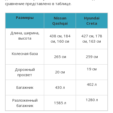
сравнение представлено в таблице.
Размеры
Nissan
Hyundai
Qashqai
Creta
Длина, ширина,
438 см, 184
427 см, 178
высота
см, 160 см
см, 163 см
Колесная база
265 см
259 см
19 см
Дорожный
20 см
просвет
402 л
Багажник
430 л
1280 л
Разложенный
1585 л
багажник