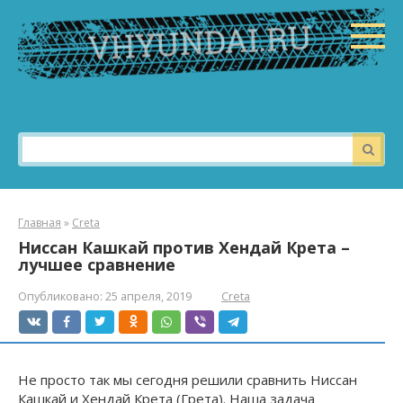
Перейти
к
контенту
Поиск:
Главная
»
Creta
Ниссан Кашкай против Хендай Крета –
лучшее сравнение
Опубликовано:
25 апреля, 2019
Creta
Не просто так мы сегодня решили сравнить Ниссан
Кашкай и Хендай Крета (Грета). Наша задача