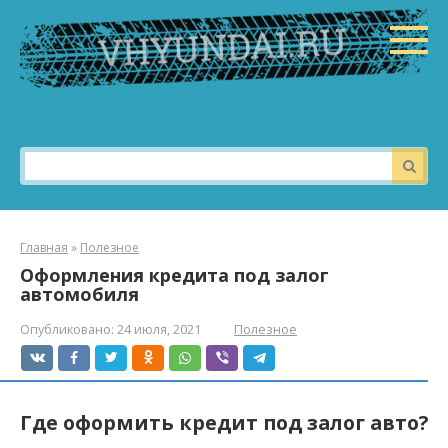
Перейти
к
контенту
Поиск:
Главная
»
Полезное
Оформления кредита под залог
автомобиля
Опубликовано:
24 июля, 2021
Полезное
Где оформить кредит под залог авто?