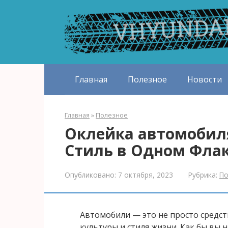
Перейти
к
контенту
Главная
Полезное
Новости
Главная
»
Полезное
Оклейка автомобил
Стиль в Одном Фла
Опубликовано:
7 октября, 2023
Рубрика:
По
Автомобили — это не просто средст
культуры и стиля жизни. Как бы вы 