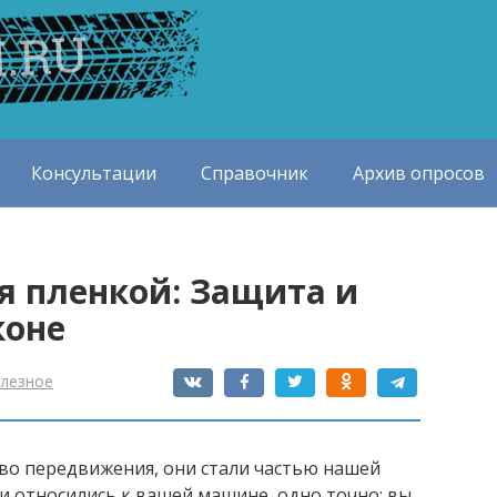
Консультации
Справочник
Архив опросов
я пленкой: Защита и
коне
лезное
во передвижения, они стали частью нашей
ни относились к вашей машине, одно точно: вы