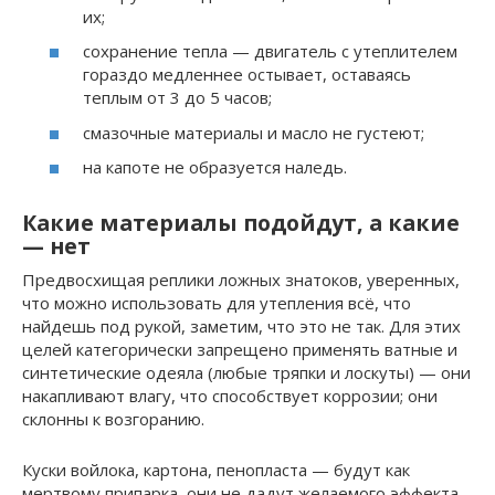
их;
сохранение тепла — двигатель с утеплителем
гораздо медленнее остывает, оставаясь
теплым от 3 до 5 часов;
смазочные материалы и масло не густеют;
на капоте не образуется наледь.
Какие материалы подойдут, а какие
— нет
Предвосхищая реплики ложных знатоков, уверенных,
что можно использовать для утепления всё, что
найдешь под рукой, заметим, что это не так. Для этих
целей категорически запрещено применять ватные и
синтетические одеяла (любые тряпки и лоскуты) — они
накапливают влагу, что способствует коррозии; они
склонны к возгоранию.
Куски войлока, картона, пенопласта — будут как
мертвому припарка, они не дадут желаемого эффекта.