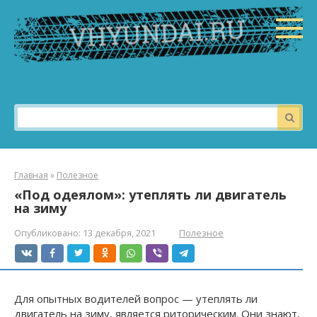
Перейти
к
контенту
Поиск:
Главная
»
Полезное
«Под одеялом»: утеплять ли двигатель
на зиму
Опубликовано:
13 декабря, 2021
Полезное
Для опытных водителей вопрос — утеплять ли
двигатель на зиму, является риторическим. Они знают,