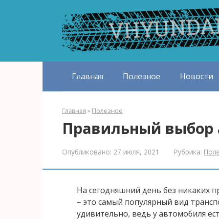
Перейти
к
контенту
Главная
Полезное
Новости
Главная
»
Полезное
Правильный выбор а
Опубликовано:
27 июля, 2021
Рубрика:
Пол
На сегодняшний день без никаких п
– это самый популярный вид транспо
удивительно, ведь у автомобиля е