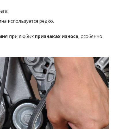
ега;
ина используется редко.
мня
при любых
признаках износа
, особенно