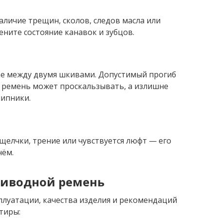
аличие трещин, сколов, следов масла или
ените состояние канавок и зубцов.
ке между двумя шкивами. Допустимый прогиб
 ремень может проскальзывать, а излишне
шипники.
елчки, трение или чувствуется люфт — его
нём.
риводной ремень
сплуатации, качества изделия и рекомендаций
тиры: