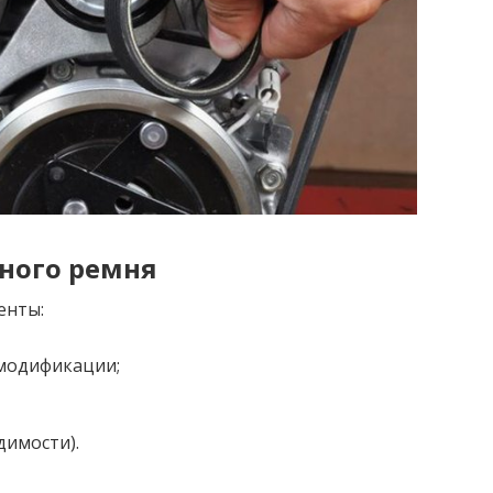
ного ремня
енты:
модификации;
димости).