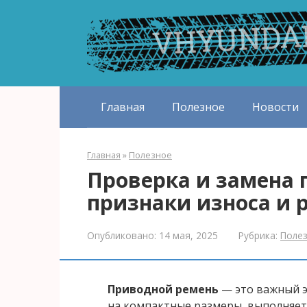
Перейти
к
контенту
Главная
Полезное
Новости
Главная
»
Полезное
Проверка и замена 
признаки износа и
Опубликовано:
14 мая, 2025
Рубрика:
Поле
Приводной ремень
— это важный э
на компактные размеры, выполняет