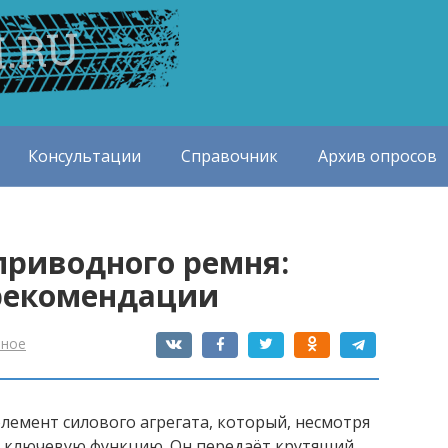
Консультации
Справочник
Архив опросов
приводного ремня:
 рекомендации
зное
лемент силового агрегата, который, несмотря
 ключевую функцию. Он передаёт крутящий