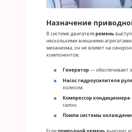
Назначение приводно
В системе двигателя
ремень
выступ
несколькими внешними агрегатами.
механизма, он не влияет на синхро
компонентов:
Генератор
— обеспечивает з
Насос гидроусилителя руля
колесом;
Компрессор кондиционера
салон;
Помпа системы охлаждени
Если
приводной ремень
выходит из