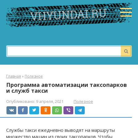
Перейти
к
контенту
Поиск:
Главная
»
Полезное
Программа автоматизации таксопарков
и служб такси
Опубликовано:
9 апреля, 2021
Полезное
Службы такси ежедневно выводят на маршруты
множество машин из своих таксопарков. Чтобы