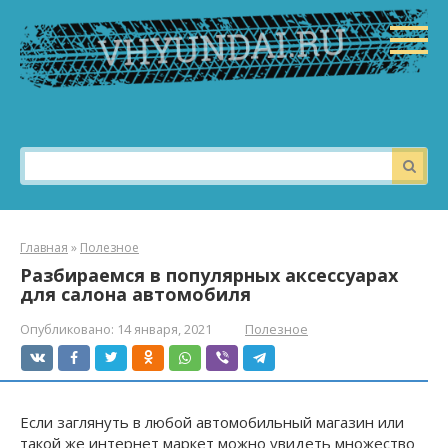
Перейти
к
контенту
Поиск:
Главная
»
Полезное
Разбираемся в популярных аксессуарах
для салона автомобиля
Опубликовано:
14 января, 2021
Полезное
Если заглянуть в любой автомобильный магазин или
такой же интернет маркет можно увидеть множество