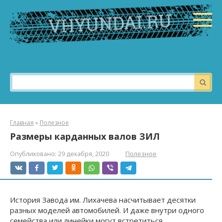
Перейти
к
контенту
Поиск:
Главная
»
Полезное
Размеры карданных валов ЗИЛ
Опубликовано:
29 декабря, 2020
Полезное
История Завода им. Лихачева насчитывает десятки
разных моделей автомобилей. И даже внутри одного
семейства или линейки могут встретиться