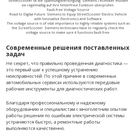
StreetScooter ist die Spannungsversorgung. Siemens-Techniker müssen
sie regelmäßig auf ihre fehlerfreie Funktion überprüfen.
Fault-free Voltage Source
Road to Digital Future: Siemens to Equip StreetScooter Electric Vehicle
with Innovative Electronics and Software
The voltage source is of vital importance to highly reliable systems such as
the ScreetScooter. Siemens technicians have to regularly check the
voltage source to make sure it functions fault-free.
Современные решения поставленных
задач
Не секрет, что правильно проведенная диагностика —
это первый шаг к успешному устранению
неисправностей. По этой причине в современных
автомобильных сервисах используются передовые
рабочие инструменты для диагностических работ.
Благодаря профессиональному и надежному
оборудованию и специалистам с многолетним опытом
работы решения по ошибкам электрической системы
устраняются быстро, а ремонтные работы
выполняются качественно.