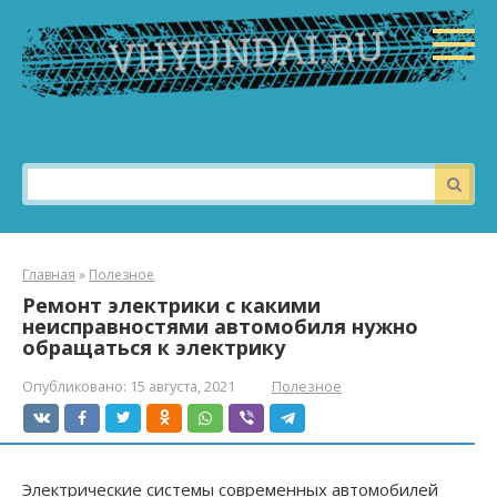
Перейти
к
контенту
Поиск:
Главная
»
Полезное
Ремонт электрики с какими
неисправностями автомобиля нужно
обращаться к электрику
Опубликовано:
15 августа, 2021
Полезное
Электрические системы современных автомобилей