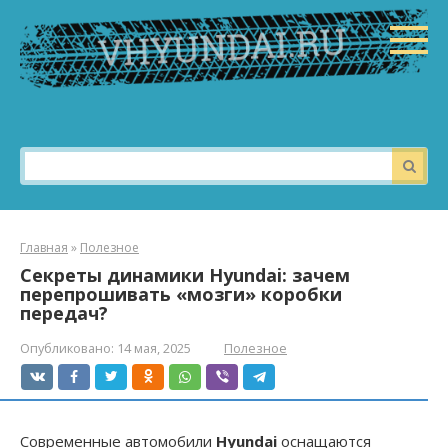
Перейти
к
контенту
Поиск:
Главная
»
Полезное
Секреты динамики Hyundai: зачем
перепрошивать «мозги» коробки
передач?
Опубликовано:
14 мая, 2025
Полезное
Современные автомобили
Hyundai
оснащаются