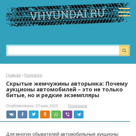
Перейти
к
контенту
Поиск:
Главная
»
Полезное
Скрытые жемчужины авторынка: Почему
аукционы автомобилей – это не только
битые, но и редкие экземпляры
Опубликовано:
27 мая, 2025
Полезное
Для многих обывателей автомобильные аукционы