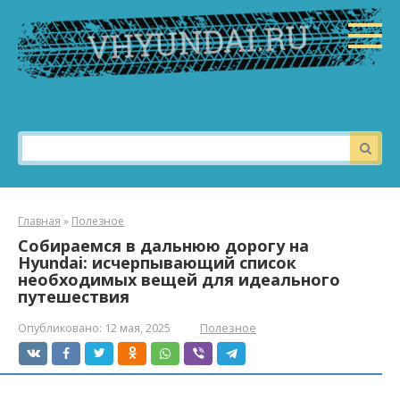
Перейти
к
контенту
Поиск:
Главная
»
Полезное
Собираемся в дальнюю дорогу на
Hyundai: исчерпывающий список
необходимых вещей для идеального
путешествия
Опубликовано:
12 мая, 2025
Полезное