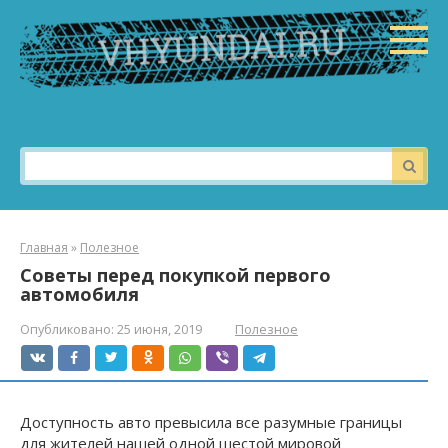
Перейти
к
контенту
Поиск:
Главная
»
Полезное
Советы перед покупкой первого
автомобиля
Опубликовано:
25 июня, 2019
Полезное
Доступность авто превысила все разумные границы
для жителей нашей одной шестой мировой