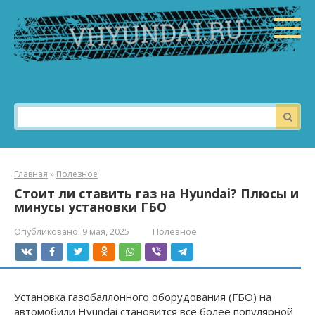
Перейти
к
контенту
Поиск:
Главная
»
Полезное
Стоит ли ставить газ на Hyundai? Плюсы и
минусы установки ГБО
Опубликовано:
9 мая, 2025
Полезное
Установка газобаллонного оборудования (ГБО) на
автомобили Hyundai становится всё более популярной