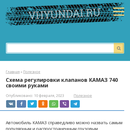
Перейти
к
контенту
Поиск:
Главная
»
Полезное
Схема регулировки клапанов КАМАЗ 740
своими руками
Опубликовано:
10 февраля, 2023
Полезное
Автомобиль КАМАЗ справедливо можно назвать самым
популярным и распространенным грузовым