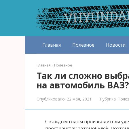
Перейти
к
контенту
Главная
Полезное
Новости
Главная
»
Полезное
Так ли сложно выб
на автомобиль ВАЗ?
Опубликовано:
22 мая, 2021
Рубрика:
Поле
С каждым годом производители уде
пространству автомобилей. Поэтому