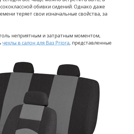
сококлассной обивки сидений. Однако даже
емени теряет свои изначальные свойства, за
 столь неприятным и затратным моментом,
ь
чехлы в салон для Ваз Priora
, представленные