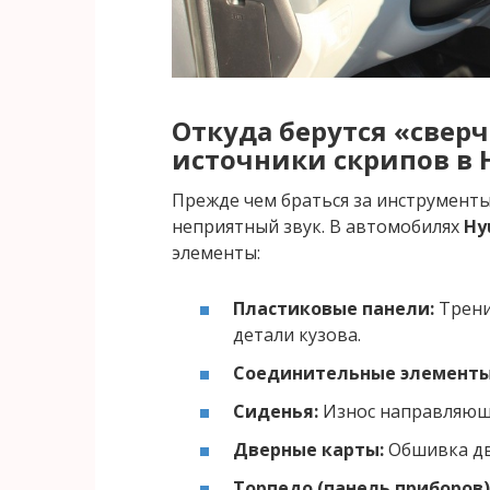
Откуда берутся «свер
источники скрипов в 
Прежде чем браться за инструменты
неприятный звук. В автомобилях
Hy
элементы:
Пластиковые панели:
Трение
детали кузова.
Соединительные элементы
Сиденья:
Износ направляющи
Дверные карты:
Обшивка две
Торпедо (панель приборов)