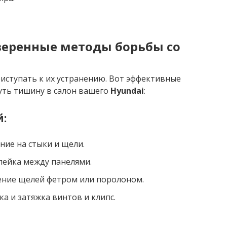
веренные методы борьбы со
иступать к их устранению. Вот эффективные
уть тишину в салон вашего
Hyundai
:
й:
ние на стыки и щели.
ейка между панелями.
ние щелей фетром или поролоном.
а и затяжка винтов и клипс.