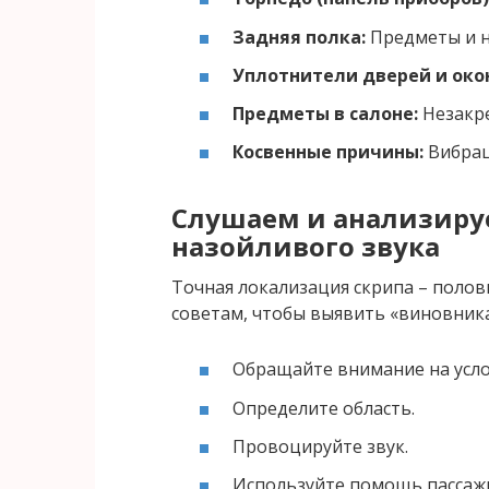
Задняя полка:
Предметы и н
Уплотнители дверей и око
Предметы в салоне:
Незакр
Косвенные причины:
Вибрац
Слушаем и анализируе
назойливого звука
Точная локализация скрипа – полови
советам, чтобы выявить «виновника
Обращайте внимание на усло
Определите область.
Провоцируйте звук.
Используйте помощь пассаж