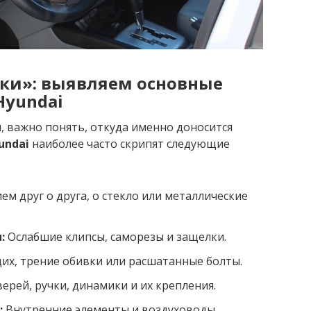
чки»: выявляем основные
Hyundai
, важно понять, откуда именно доносится
undai
наиболее часто скрипят следующие
м друг о друга, о стекло или металлические
:
Ослабшие клипсы, саморезы и защелки.
х, трение обивки или расшатанные болты.
рей, ручки, динамики и их крепления.
:
Внутренние элементы и воздуховоды.