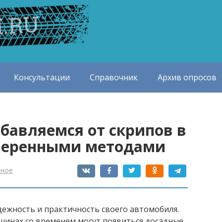
Консультации
Справочник
Архив опросов
збавляемся от скрипов в
веренными методами
зное
ежность и практичность своего автомобиля.
шинах со временем могут появиться досадные