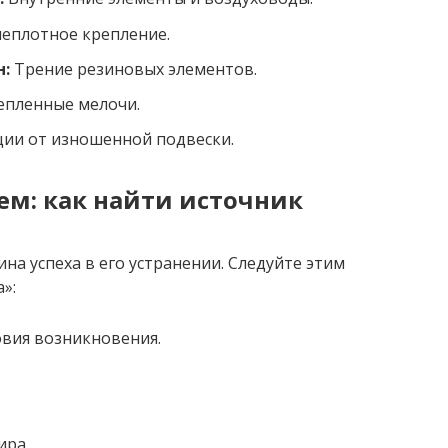
еплотное крепление.
н:
Трение резиновых элементов.
епленные мелочи.
ии от изношенной подвески.
м: как найти источник
на успеха в его устранении. Следуйте этим
»:
вия возникновения.
ира.