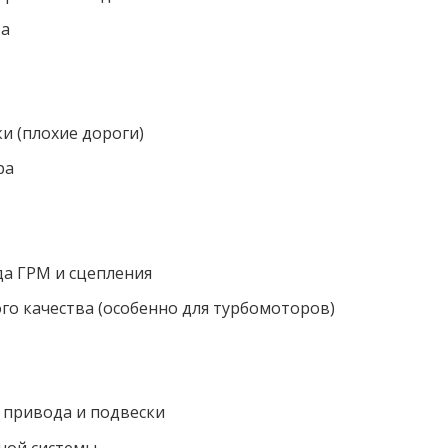
за
и (плохие дороги)
ра
да ГРМ и сцепления
го качества (особенно для турбомоторов)
 привода и подвески
ной системы