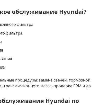
ское обслуживание Hyundai?
асляного фильтра
ого фильтра
ы
ия
ования
них
ельные процедуры: замена свечей, тормозной
 трансмиссионного масла, проверка ГРМ и др.
обслуживания Hyundai по