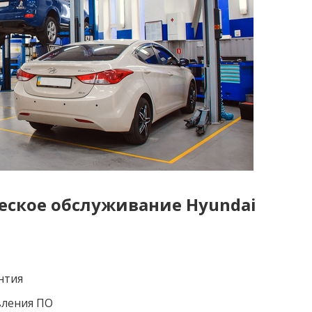
еское обслуживание Hyundai
нтия
вления ПО