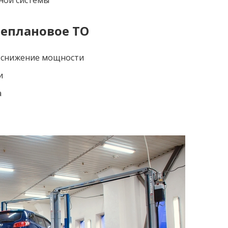
неплановое ТО
, снижение мощности
и
а