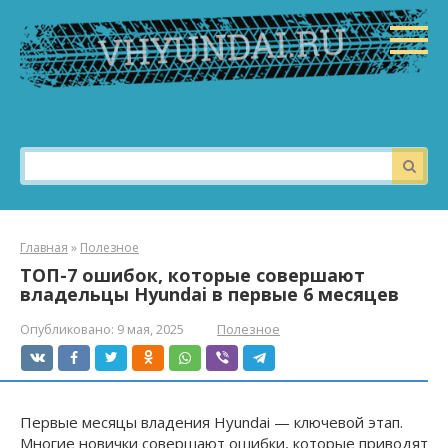
Перейти
к
контенту
Поиск:
Главная
»
Полезное
ТОП-7 ошибок, которые совершают
владельцы Hyundai в первые 6 месяцев
Опубликовано:
9 мая, 2025
Полезное
Первые месяцы владения Hyundai — ключевой этап.
Многие новички совершают ошибки, которые приводят