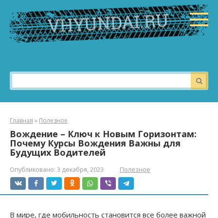
Перейти
к
контенту
Поиск:
Главная
»
Полезное
Вождение – Ключ к Новым Горизонтам:
Почему Курсы Вождения Важны для
Будущих Водителей
Опубликовано:
3 декабря, 2023
Полезное
В мире, где мобильность становится все более важной