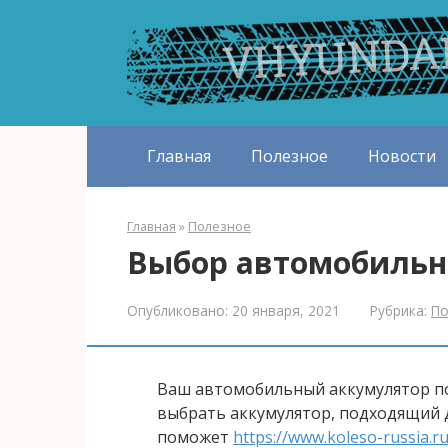
Перейти
к
контенту
Главная
Полезное
Новости
Главная
»
Полезное
Выбор автомобильн
Опубликовано:
20 января, 2021
Рубрика:
По
Ваш автомобильный аккумулятор по
выбрать аккумулятор, подходящий 
поможет
https://www.koleso-russia.ru