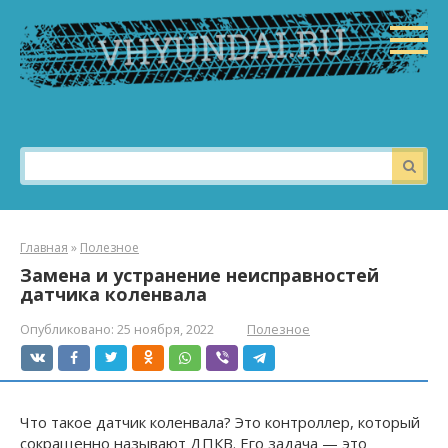
Перейти
к
контенту
Поиск:
Главная
»
Полезное
Замена и устранение неисправностей
датчика коленвала
Опубликовано:
25 ноября, 2022
Полезное
Что такое датчик коленвала? Это контроллер, который
сокращенно называют ДПКВ. Его задача — это