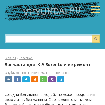
Перейти
к
контенту
Поиск:
Главная
»
Полезное
Запчасти для KIA Sorento и ее ремонт
Опубликовано:
14 июля, 2021
Полезное
Сегодня большинство людей, не может представить
свою жизнь без машины. С ее помощью мы можем
быстро добраться на работу, или съездит в свое