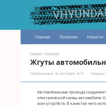
Перейти
к
контенту
Главная
Полезное
Новости
Главная
»
Полезное
Жгуты автомобильн
Опубликовано:
30 сентября, 2019
Рубрика:
Автомобильные провода соединяют
электрической схемы автомобиля. О
всех устройств. В качестве него ис