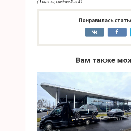
(
1
оценка, среднее
5
из
5
)
Понравилась статья
Вам также мож
Полезное
0