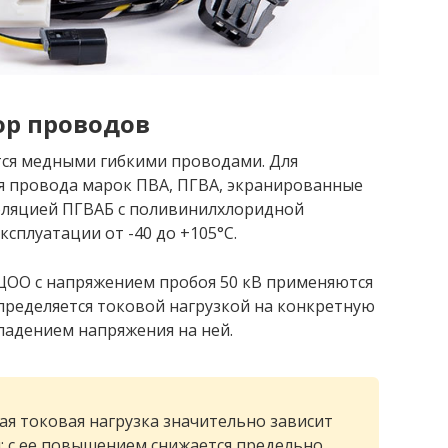
р проводов
ся медными гибкими проводами. Для
 провода марок ПВА, ПГВА, экранированные
оляцией ПГВАБ с поливинилхлоридной
сплуатации от -40 до +105°С.
ОО с напряжением пробоя 50 кВ применяются
определяется токовой нагрузкой на конкретную
падением напряжения на ней.
ая токовая нагрузка значительно зависит
 с ее повышением снижается предельно