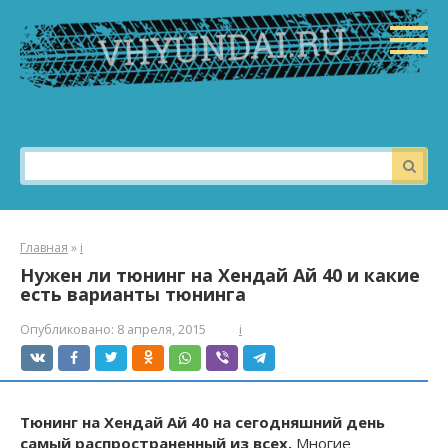
Перейти
к
контенту
Поиск:
Главная
»
i
Нужен ли тюнинг на Хендай Ай 40 и какие
есть варианты тюнинга
Опубликовано:
8 апреля, 2015
i
Тюнинг на Хендай Ай 40 на сегодняшний день
самый распространенный из всех.
Многие