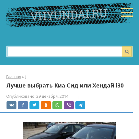
Перейти
к
контенту
Поиск:
Главная
»
i
Лучше выбрать Киа Сид или Хендай i30
Опубликовано:
29 декабря, 2014
i