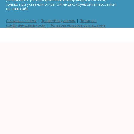
только при указании открытой индексируемой гиперссылки
на наш сайт.
Связаться с нами
|
Правообладателям
|
Политика
конфиденциальности
|
Пользовательское соглашение