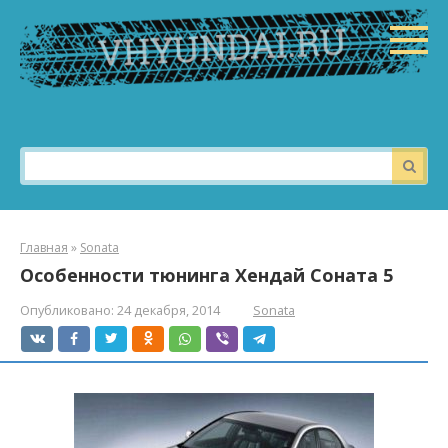
Перейти
к
контенту
Поиск:
Главная
»
Sonata
Особенности тюнинга Хендай Соната 5
Опубликовано:
24 декабря, 2014
Sonata