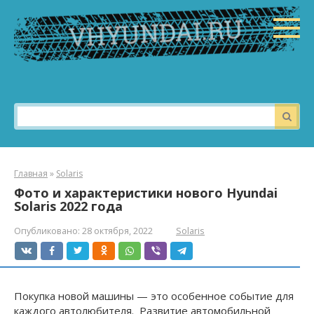
Перейти
к
контенту
Поиск:
Главная
»
Solaris
Фото и характеристики нового Hyundai
Solaris 2022 года
Опубликовано:
28 октября, 2022
Solaris
Покупка новой машины — это особенное событие для
каждого автолюбителя. Развитие автомобильной