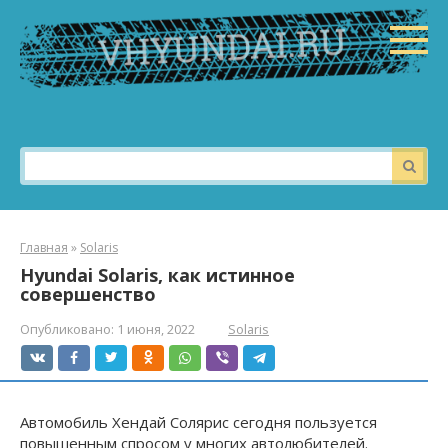
Перейти
к
контенту
Поиск:
Главная
»
Solaris
Hyundai Solaris, как истинное
совершенство
Опубликовано:
1 июня, 2022
Solaris
Автомобиль Хендай Солярис сегодня пользуется
повышенным спросом у многих автолюбителей.