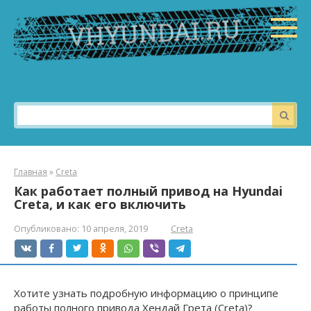
Перейти
к
контенту
Поиск:
Главная
»
Creta
Как работает полный привод на Hyundai
Creta, и как его включить
Опубликовано:
10 апреля, 2019
Creta
Хотите узнать подробную информацию о принципе
работы полного привода Хендай Грета (Creta)?