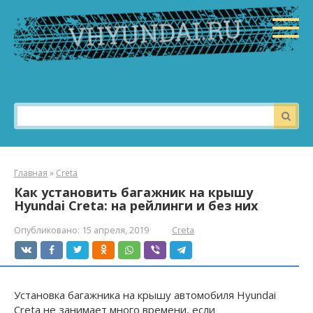
Перейти
к
контенту
Поиск:
Главная
»
Creta
Как установить багажник на крышу
Hyundai Creta: на рейлинги и без них
Опубликовано:
15 апреля, 2019
Creta
Установка багажника на крышу автомобиля Hyundai
Creta не занимает много времени, если