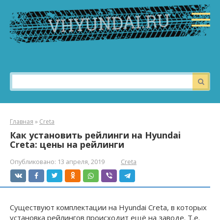
Перейти
к
контенту
Поиск:
Главная
»
Creta
Как установить рейлинги на Hyundai
Creta: цены на рейлинги
Опубликовано:
13 апреля, 2019
Creta
Существуют комплектации на Hyundai Creta, в которых
установка рейлингов происходит ещё на заводе. Т.е.