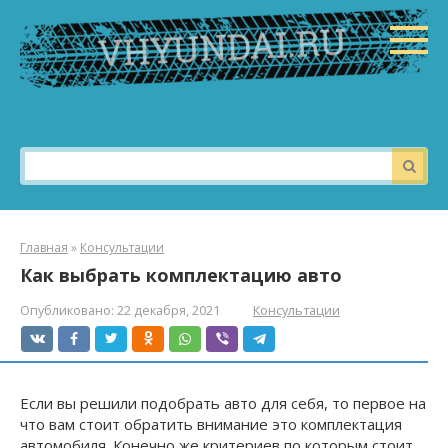
Перейти
к
контенту
Поиск:
Главная
»
Консультации
Как выбрать комплектацию авто
Опубликовано:
22 декабря, 2021
Консультации
Если вы решили подобрать авто для себя, то первое на
что вам стоит обратить внимание это комплектация
автомобиля. Конечно же критериев по которым стоит