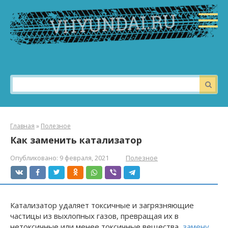
Перейти
к
контенту
Поиск:
Главная
»
Полезное
Как заменить катализатор
Опубликовано:
9 февраля, 2021
Полезное
Катализатор удаляет токсичные и загрязняющие
частицы из выхлопных газов, превращая их в
нетоксичные или менее токсичные вещества,
замену