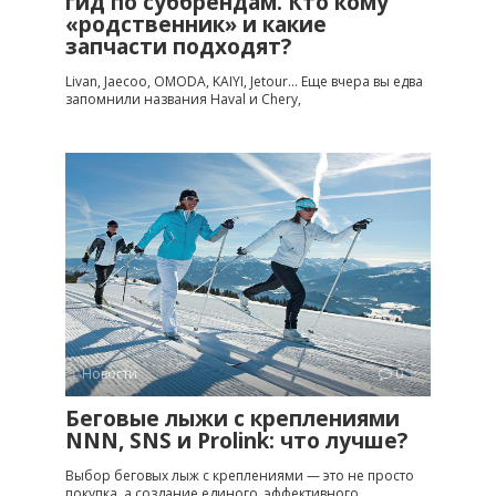
гид по суббрендам. Кто кому
«родственник» и какие
запчасти подходят?
Livan, Jaecoo, OMODA, KAIYI, Jetour… Еще вчера вы едва
запомнили названия Haval и Chery,
Новости
0
Беговые лыжи с креплениями
NNN, SNS и Prolink: что лучше?
Выбор беговых лыж с креплениями — это не просто
покупка, а создание единого, эффективного