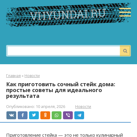
Перейти
к
контенту
Поиск:
Главная
»
Новости
Как приготовить сочный стейк дома:
простые советы для идеального
результата
Опубликовано:
10 апреля, 2026
Новости
Приготовление стейка — это не только кулинарный